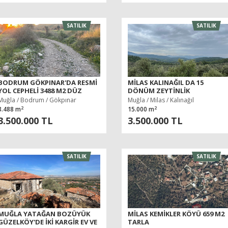
SATILIK
SATILIK
BODRUM GÖKPINAR'DA RESMI
MILAS KALINAĞIL DA 15
YOL CEPHELI 3488 M2 DÜZ
DÖNÜM ZEYTINLIK
TARLA
Muğla / Bodrum / Gökpınar
Muğla / Milas / Kalınağıl
2
2
3.488 m
15.000 m
3.500.000 TL
3.500.000 TL
SATILIK
SATILIK
MUĞLA YATAĞAN BOZÜYÜK
MILAS KEMIKLER KÖYÜ 659 M2
GÜZELKÖY'DE IKI KARGIR EV VE
TARLA