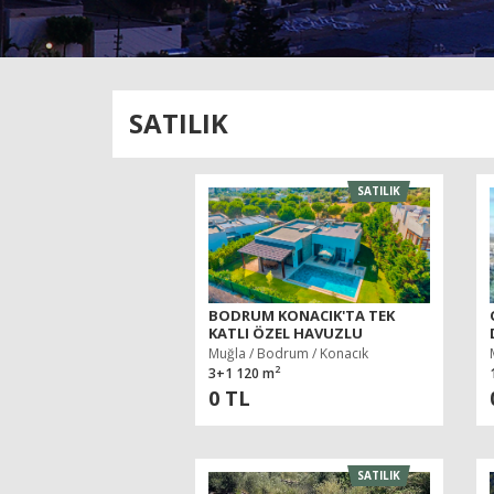
SATILIK
SATILIK
BODRUM KONACIK'TA TEK
KATLI ÖZEL HAVUZLU
MÜSTAKIL VILLA
Muğla / Bodrum / Konacık
2
3+1 120 m
0 TL
SATILIK