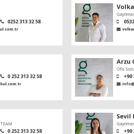
Volk
Gayrime
0252 313 32 58
0532
l.com.tr
volka
Arzu
Ofis Sor
0 252 313 32 58
+90 
ul.com.tr
info@
Sevil
G TEAM
Gayrimen
0 252 313 32 58
+90 