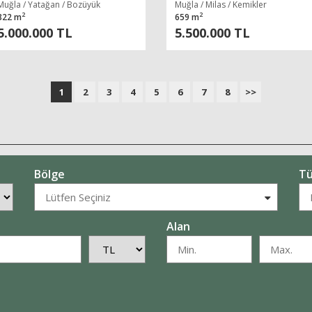
ARSA
Muğla / Yatağan / Bozüyük
Muğla / Milas / Kemikler
2
2
822 m
659 m
5.000.000 TL
5.500.000 TL
1
2
3
4
5
6
7
8
>>
Bölge
Tü
Alan