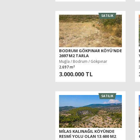
SATILIK
BODRUM GÖKPINAR KÖYÜ'NDE
2697 M2 TARLA
Muğla / Bodrum / Gökpınar
2
2.697 m
3.000.000 TL
SATILIK
MILAS KALINAĞIL KÖYÜNDE
RESMI YOLU OLAN 13.600 M2