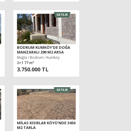
SATILIK
BODRUM KUMKÖY'DE DOĞA
MANZARALI 290 M2 ARSA
İÇINDE NATAMAM SATILIK EV
Muğla / Bodrum / Kumköy
2
2+1 77 m
3.750.000 TL
SATILIK
MILAS KISIRLAR KÖYÜ'NDE 3450
M2 TARLA