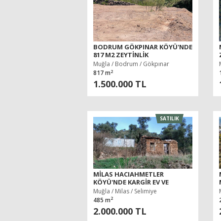
BODRUM GÖKPINAR KÖYÜ'NDE
817 M2 ZEYTINLIK
Muğla / Bodrum / Gökpınar
2
817 m
1.500.000 TL
SATILIK
MILAS HACIAHMETLER
KÖYÜ'NDE KARGIR EV VE
ZEYTINLIK
Muğla / Milas / Selimiye
2
485 m
2.000.000 TL