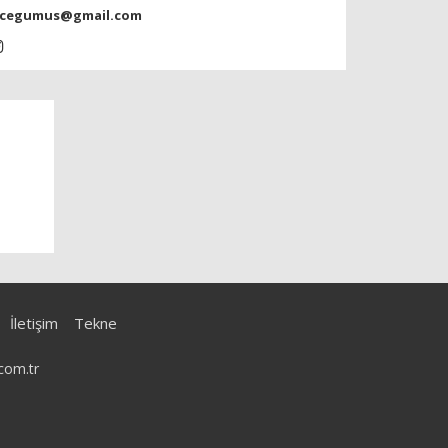
ecegumus@gmail.com
İletişim
Tekne
com.tr