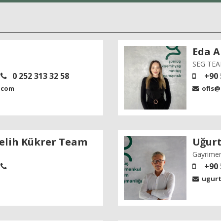
Eda A
SEG TEAM
0 252 313 32 58
+90 
.com
ofis@
elih Kükrer Team
Uğur
Gayrime
+90 
ugur