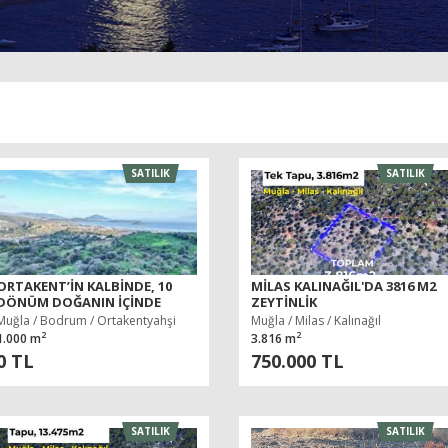
SATILIK
SATILIK
ORTAKENT’IN KALBINDE, 10
MILAS KALINAĞIL'DA 3816 M2
DÖNÜM DOĞANIN İÇINDE
ZEYTINLIK
ÖZEL VILLA
Muğla / Bodrum / Ortakentyahşi
Muğla / Milas / Kalınağıl
2
2
1.000 m
3.816 m
0 TL
750.000 TL
SATILIK
SATILIK