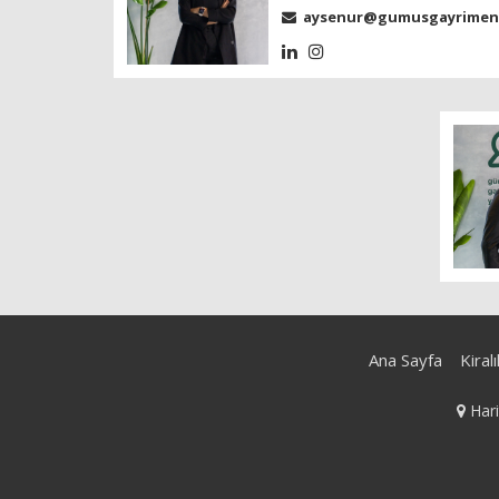
aysenur@gumusgayrimenk
Ana Sayfa
Kiralı
Hari