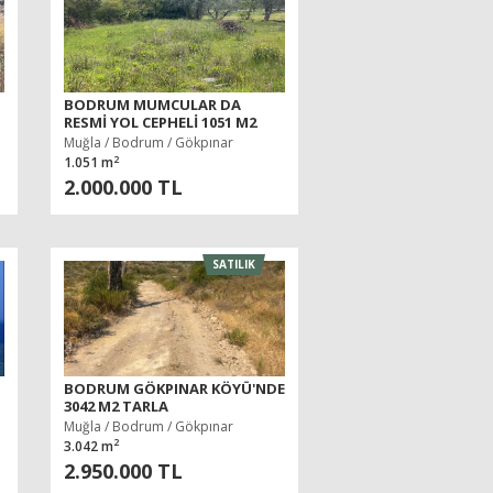
BODRUM MUMCULAR DA
RESMI YOL CEPHELI 1051 M2
SATILIK ZEYTINLIK
Muğla / Bodrum / Gökpınar
2
1.051 m
2.000.000 TL
SATILIK
BODRUM GÖKPINAR KÖYÜ'NDE
3042 M2 TARLA
Muğla / Bodrum / Gökpınar
2
3.042 m
2.950.000 TL