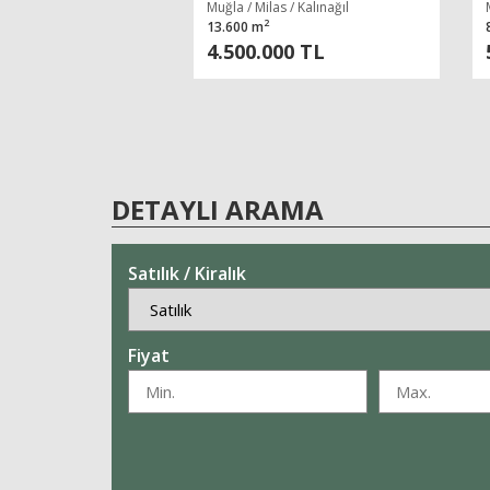
ZEYTINLI TARLA
Muğla / Milas / Kalınağıl
2
13.600 m
4.500.000 TL
DETAYLI ARAMA
Satılık / Kiralık
Fiyat