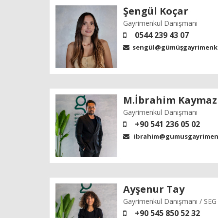
Şengül Koçar
Gayrimenkul Danışmanı
0544 239 43 07
sengül@gümüşgayrimenku
M.İbrahim Kaymaz
Gayrimenkul Danışmanı
+90 541 236 05 02
ibrahim@gumusgayrimenk
Ayşenur Tay
Gayrimenkul Danışmanı / SE
+90 545 850 52 32