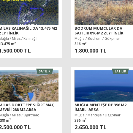
MILAS KALINAĞIL'DA 13.475 M2
BODRUM MUMCULAR DA
ZEYTINLIK
SATILIK 816 M2 ZEYTINLIK
Muğla / Milas / Kalınağıl
Muğla / Bodrum / Gökpınar
2
2
13.475 m
816 m
1.500.000 TL
1.800.000 TL
SATILIK
SATILIK
MILAS DÖRTTEPE SIĞIRTMAÇ
MUĞLA MENTEŞE DE 396 M2
MEVKII 288 M2 ARSA
IMARLI ARSA
Muğla / Milas / Sığırtmaç
Muğla / Menteşe / Dağpınar
2
2
288 m
396 m
2.500.000 TL
2.650.000 TL