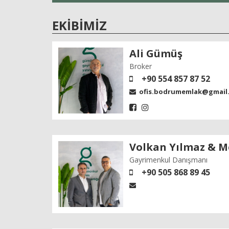
EKIBIMIZ
Ali Gümüş
Broker
+90 554 857 87 52
ofis.bodrumemlak@gmail
Volkan Yılmaz & M
Gayrimenkul Danışmanı
+90 505 868 89 45