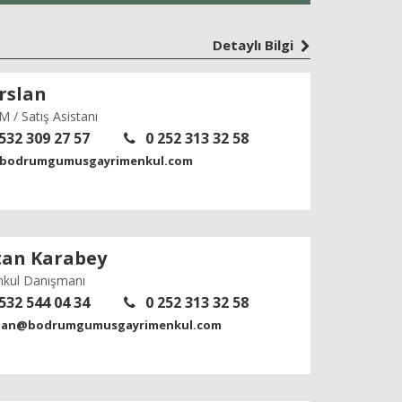
Detaylı Bilgi
rslan
 / Satış Asistanı
532 309 27 57
0 252 313 32 58
bodrumgumusgayrimenkul.com
tan Karabey
nkul Danışmanı
532 544 04 34
0 252 313 32 58
tan@bodrumgumusgayrimenkul.com