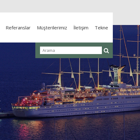
Referanslar
Müşterilerimiz
İletişim
Tekne
r