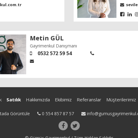
ul.com.tr
sevil
Metin GÜL
Gayrimenkul Danışmanı
0532 572 59 54
k
Satılık
Hakkımızda
Ekibimiz
Referanslar
Müşterilerimiz
tada Görüntüle
0 554 857 87 57
info@gumusgayrimenkul.
© Gümüş Gayrimenkul / Tüm Hakları Saklıdır