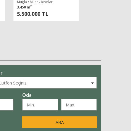
Muğla / Milas / Kısırlar
2
3.450 m
5.500.000 TL
r
Oda
ARA