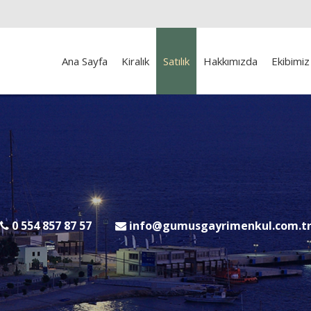
Ana Sayfa
Kiralık
Satılık
Hakkımızda
Ekibimiz
0 554 857 87 57
info@gumusgayrimenkul.com.t