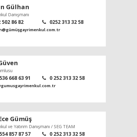
an Gülhan
nkul Danışmanı
 502 86 82
0252 313 32 58
n@gümüşgayrimenkul.com.tr
 Güven
umlusu
536 668 63 91
0 252 313 32 58
gumusgayrimenkul.com.tr
 Ece Gümüş
kul ve Yatırım Danışmanı / SEG TEAM
554 857 87 57
0 252 313 32 58