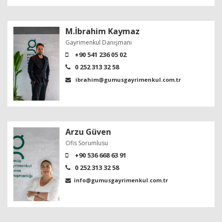
M.İbrahim Kaymaz
Gayrimenkul Danışmanı
+90 541 236 05 02
0 252 313 32 58
ibrahim@gumusgayrimenkul.com.tr
Arzu Güven
Ofis Sorumlusu
+90 536 668 63 91
0 252 313 32 58
info@gumusgayrimenkul.com.tr