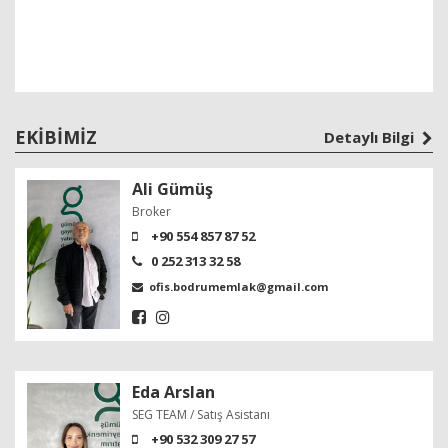
EKIBIMIZ
Detaylı Bilgi
Ali Gümüş
Broker
+90 554 857 87 52
0 252 313 32 58
ofis.bodrumemlak@gmail.com
Eda Arslan
SEG TEAM / Satış Asistanı
+90 532 309 27 57