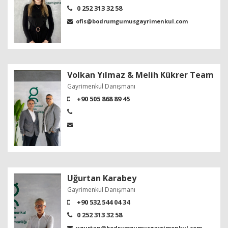
0 252 313 32 58
ofis@bodrumgumusgayrimenkul.com
Volkan Yılmaz & Melih Kükrer Team
Gayrimenkul Danışmanı
+90 505 868 89 45
Uğurtan Karabey
Gayrimenkul Danışmanı
+90 532 544 04 34
0 252 313 32 58
ugurtan@bodrumgumusgayrimenkul.com