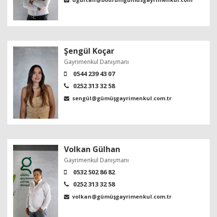
Şengül Koçar
Gayrimenkul Danışmanı
0544 239 43 07
0252 313 32 58
sengül@gümüşgayrimenkul.com.tr
Volkan Gülhan
Gayrimenkul Danışmanı
0532 502 86 82
0252 313 32 58
volkan@gümüşgayrimenkul.com.tr