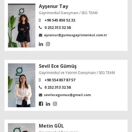
Ayşenur Tay
Gayrimenkul Danışmanı / SEG TEAM
+90 545 850 52 32
0 252 313 32 58
aysenur@gumusgayrimenkul.com.tr
Sevil Ece Gümüş
Gayrimenkul ve Yatırım Danışmanı / SEG TEAM
+90 554 857 87 57
0 252 313 32 58
sevilecegumus@gmail.com
Metin GÜL