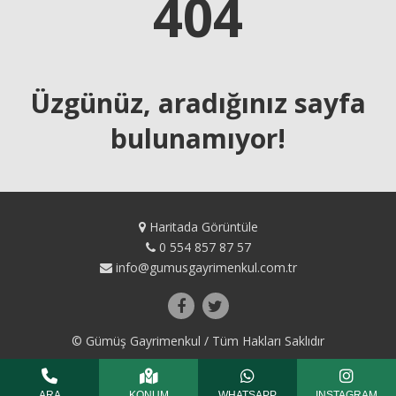
404
Üzgünüz, aradığınız sayfa
bulunamıyor!
Haritada Görüntüle
0 554 857 87 57
info@gumusgayrimenkul.com.tr
© Gümüş Gayrimenkul / Tüm Hakları Saklıdır
ARA
KONUM
WHATSAPP
INSTAGRAM