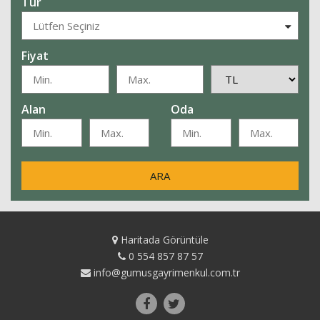
Tür
Fiyat
Alan
Oda
ARA
Haritada Görüntüle
0 554 857 87 57
info@gumusgayrimenkul.com.tr