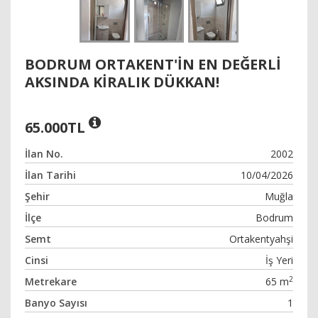
BODRUM ORTAKENT'IN EN DEĞERLI
AKSINDA KIRALIK DÜKKAN!
65.000TL
İlan No.
2002
İlan Tarihi
10/04/2026
Şehir
Muğla
İlçe
Bodrum
Semt
Ortakentyahşi
Cinsi
İş Yeri
2
Metrekare
65 m
Banyo Sayısı
1